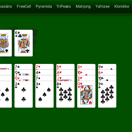
pasiáns
FreeCell
Pyramida
TriPeaks
Mahjong
Yahtzee
Klondike