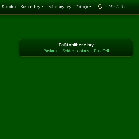
Sudoku
Karetní hry
Všechny hry
Zdroje
Přihlásit se
Další oblíbené hry
Pasiáns
·
Spider pasiáns
·
FreeCell