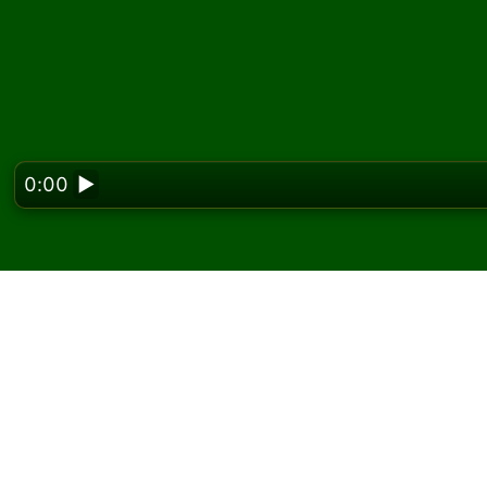
0:00
▶
Looking f
Hrajte Royal Family p
Na Solitaired můžete hrát neomezený počet 
Použijte tlačítko nové hry k rozdání další hr