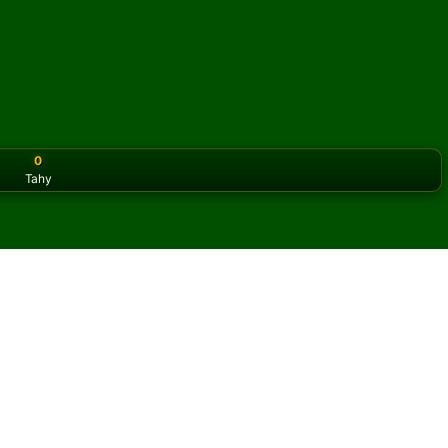
0
Tahy
or the classic version? Play
online solitaire for free
on our h
asiáns online a zdarma
her Royal Family pasiáns.
y a nových karet.