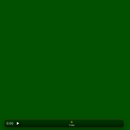
0
0:00
▶
Trekk