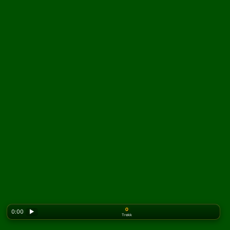
0
0:00
▶
Trekk