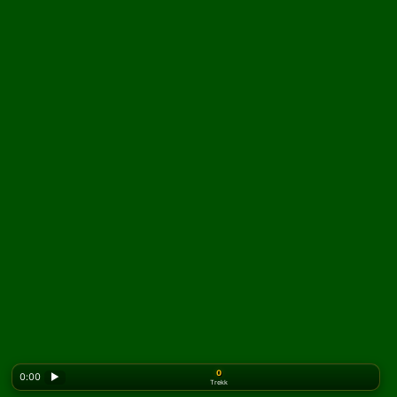
0
0:00
▶
Trekk