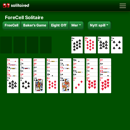
ForeCell Solitaire
FreeCell
Baker's Game
Eight Off
Mer
Nytt spill