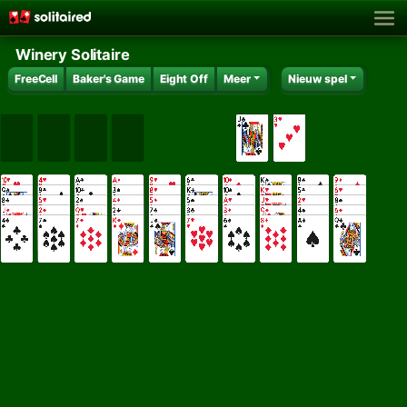
Winery Solitaire
FreeCell
Baker's Game
Eight Off
Meer
Nieuw spel