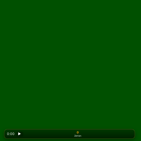
0
0:00
▶
Zetten