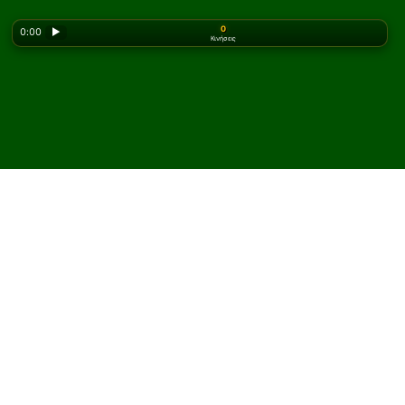
0
0:00
▶
Κινήσεις
Looking for the classic version? Play
online solitaire
for free
on our homepage.
Παίξτε Winery Πασιέντζα
online και δωρεάν
Στο Solitaired, μπορείτε να παίξετε απεριόριστες
παρτίδες Winery Πασιέντζα.