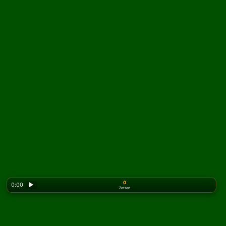
0
0:00
▶
Zetten