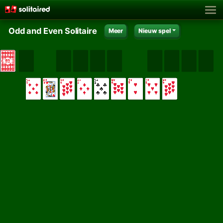
Odd and Even Solitaire
Meer
Nieuw spel