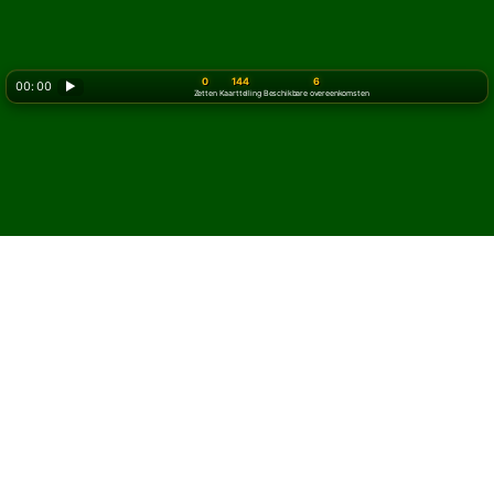
0
144
6
00: 00
▶
Zetten
Kaarttelling
Beschikbare overeenkomsten
Hoe speel je
Mahjong
Solitaire
Mahjong Solitaire is een versie voor