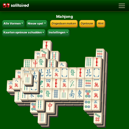
Mahjong
Alle Vormen
Nieuw spel
Ongedaan maken
Opnieuw
Hint
Kaarten opnieuw schudden
Instellingen