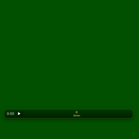
0
0:00
▶
Zetten