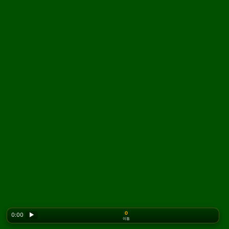
0
0:00
▶
이동