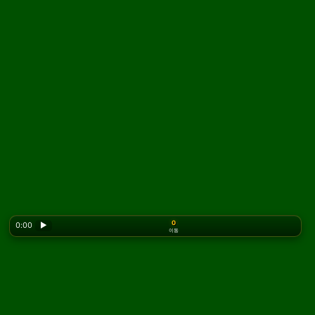
0
0:00
▶
이동