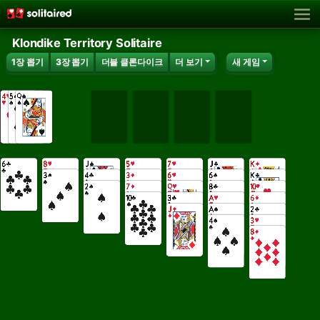
Klondike Territory Solitaire
1장 뽑기
3장 뽑기
더블 클론다이크
더 보기
새 게임