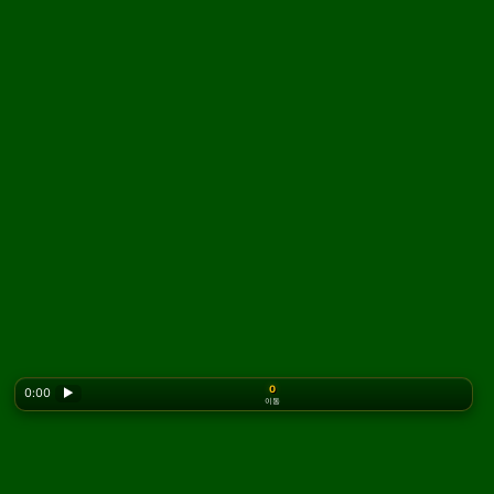
0
0:00
▶
이동