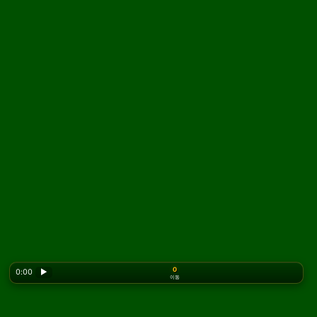
0
0:00
▶
이동