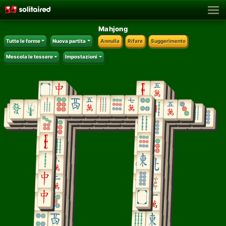
Mahjong
Tutte le forme
Nuova partita
Annulla
Rifare
Suggerimento
Mescola le tessere
Impostazioni