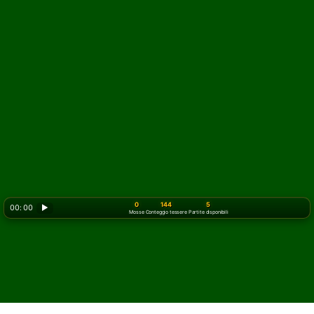
0
144
5
00: 00
▶
Mosse
Conteggio tessere
Partite disponibili