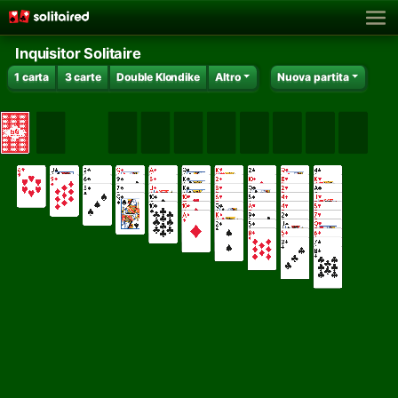
Inquisitor Solitaire
1 carta
3 carte
Double Klondike
Altro
Nuova partita