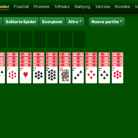
Spider
FreeCell
Piramide
TriPeaks
Mahjong
Yahtzee
Klondike
S
Solitario Spider
Scorpione
Altro
Nuova partita