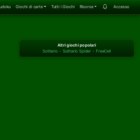
udoku
Giochi di carte
Tutti i Giochi
Risorse
Accesso
Altri giochi popolari
Solitario
·
Solitario Spider
·
FreeCell