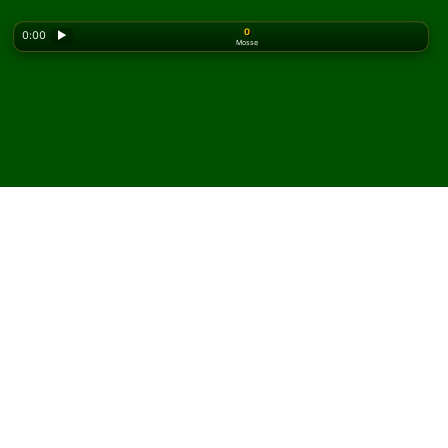
0
0:00
▶
Mosse
Looking for the classic version? Play
online solitaire
for free
on our homepage.
Gioca a Chessboard
Solitario online e gratis
Su Solitaired puoi giocare partite illimitate di
Chessboard Solitario.