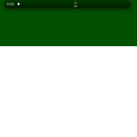
0
0:00
▶
चालें
Looking for the classic version? Play
online solitaire
for free
on our homepage.
Grounds for Divorce सॉलिटेयर
ऑनलाइन और मुफ़्त खेलें
Solitaired पर, आप Grounds for Divorce सॉलिटेयर के असीमित
गेम खेल सकते हैं।