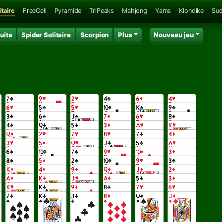
itaire
FreeCell
Pyramide
TriPeaks
Mahjong
Yams
Klondike
Su
uits
Spider Solitaire
Scorpion
Plus
Nouveau jeu