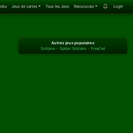
doku
Jeux de cartes
Tous les Jeux
Ressources
Login
Autres jeux populaires
Solitaire
·
Spider Solitaire
·
FreeCell