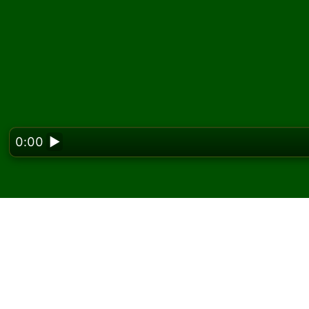
0:00
▶
Looking f
Jouez à Triple Scorpio
gratuitement