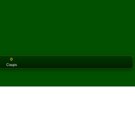
0
Coups
or the classic version? Play
online solitaire for free
on our h
n Solitaire en ligne et