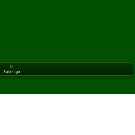
0
Spielzüge
or the classic version? Play
online solitaire for free
on our h
rpion Solitär online und