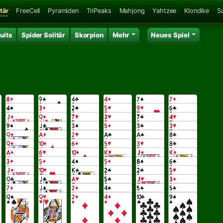
tär
FreeCell
Pyramiden
TriPeaks
Mahjong
Yahtzee
Klondike
S
uits
Spider Solitär
Skorpion
Mehr
Neues Spiel