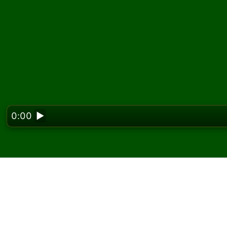
0:00
▶
Looking f
Spielen Sie Triple Sco
kostenlos