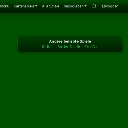
udoku
Kartenspiele
Alle Spiele
Ressourcen
Einloggen
Andere beliebte Spiele
Solitär
·
Spider Solitär
·
FreeCell