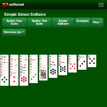
Simple Simon Solitaire
Spider Four
Spider Two
Spider
Scorpion
Plus
Suits
Suits
Solitaire
Nouveau jeu