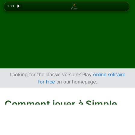
0
0:00
▶
Coups
Looking for the classic version? Play
online solitaire
for free
on our homepage.
Comment jouer à Simple
Simon
Simple Simon est une version plus facile de
Spider