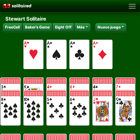
Stewart Solitaire
FreeCell
Baker's Game
Eight Off
Más
Nuevo juego