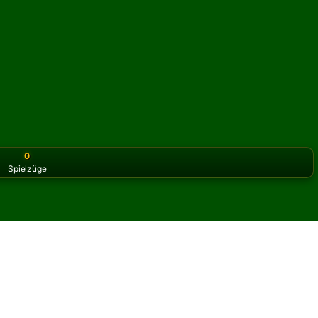
0
Spielzüge
or the classic version? Play
online solitaire for free
on our h
Run Solitär online und