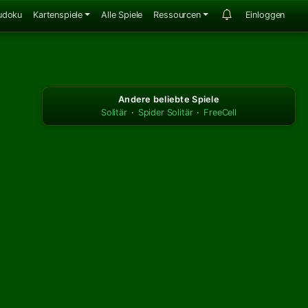
udoku
Kartenspiele
Alle Spiele
Ressourcen
Einloggen
Andere beliebte Spiele
Solitär
·
Spider Solitär
·
FreeCell