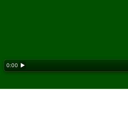
0:00
▶
Looking f
Spielen Sie How They 
kostenlos