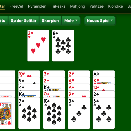
tär
FreeCell
Pyramiden
TriPeaks
Mahjong
Yahtzee
Klondike
S
its
Spider Solitär
Skorpion
Mehr
Neues Spiel