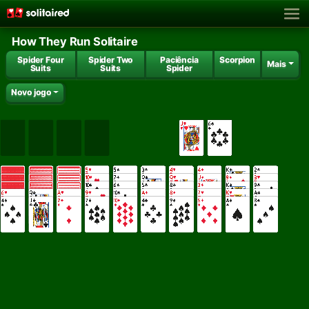
How They Run Solitaire
Spider Four
Spider Two
Paciência
Scorpion
Mais
Suits
Suits
Spider
Novo jogo