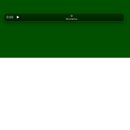
0
0:00
▶
Movimentos
Looking for the classic version? Play
online solitaire
for free
on our homepage.
Jogue How They Run
Paciência online e grátis
No Solitaired, você pode jogar partidas ilimitadas de