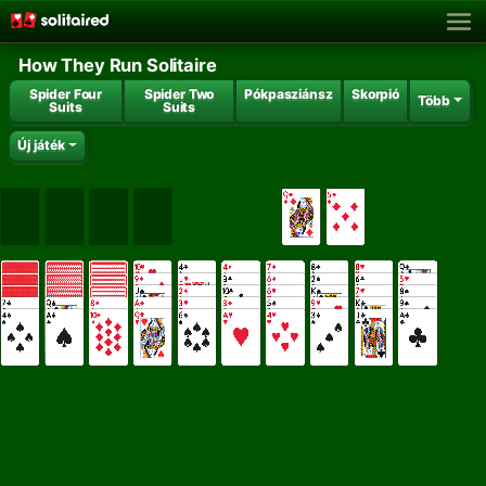
How They Run Solitaire
Spider Four
Spider Two
Pókpasziánsz
Skorpió
Több
Suits
Suits
Új játék