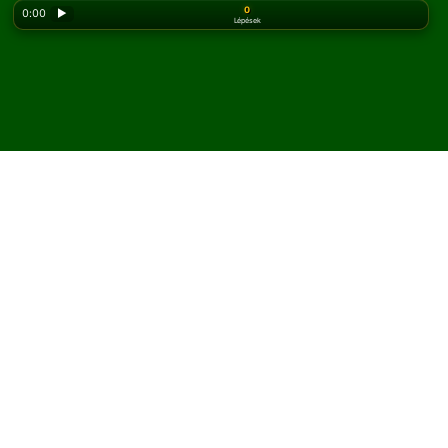
0
0:00
▶
Lépések
Looking for the classic version? Play
online solitaire
for free
on our homepage.
Játssz How They Run
pasziánszt online és ingyen
A Solitaired oldalán korlátlan számú How They Run
pasziánsz játékot játszhatsz.