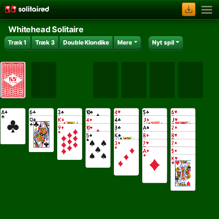
Whitehead Solitaire
Træk 1
Træk 3
Double Klondike
Mere
Nyt spil