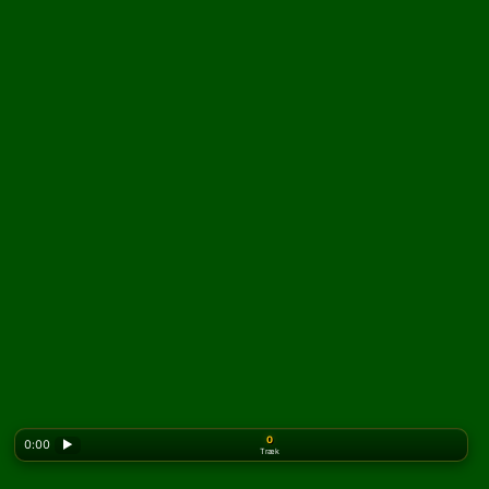
0
0:00
▶
Træk