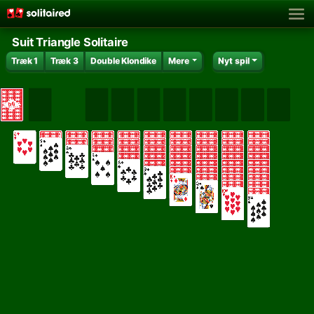
Suit Triangle Solitaire
Træk 1
Træk 3
Double Klondike
Mere
Nyt spil