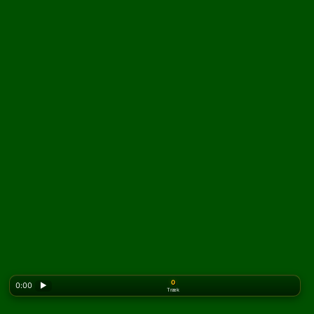
0
0:00
▶
Træk