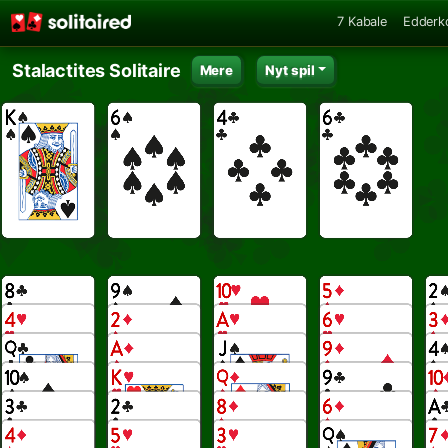
7 Kabale
Edderk
Stalactites Solitaire
Mere
Nyt spil