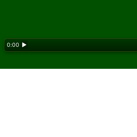
0:00
▶
Looking f
Spil Stalactites kabale
På Solitaired kan du spille ubegrænsede spil 
Brug knappen nyt spil til at give et nyt spil 
Hvis du ikke ved, hvordan man spiller, skal d