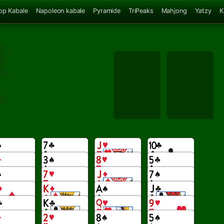
op Kabale
Napoleon kabale
Pyramide
TriPeaks
Mahjong
Yatzy
K