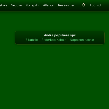
abale
Sudoku
Kortspil
Alle spil
Ressourcer
Log ind
Andre populære spil
7 Kabale
·
Edderkop Kabale
·
Napoleon kabale