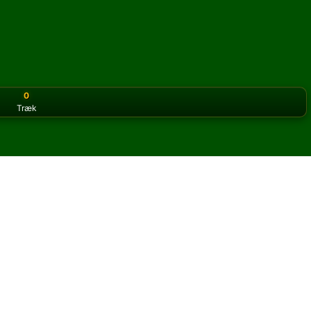
0
Træk
or the classic version? Play
online solitaire for free
on our h
 online og gratis
Stalactites kabale.
og nye kort.
u klikke på knappen regler for at lære spillet.