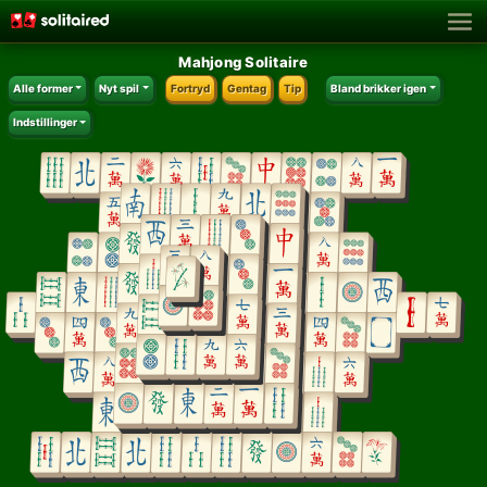
Mahjong Solitaire
Alle former
Nyt spil
Fortryd
Gentag
Tip
Bland brikker igen
Indstillinger