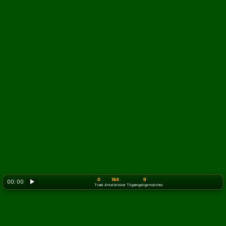
0
144
9
00: 00
▶
Træk
Antal brikker
Tilgængelige matches