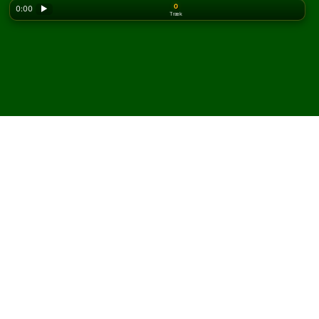
0
0:00
▶
Træk
Looking for the classic version? Play
online solitaire
for free
on our homepage.
Spil Cassim kabale online
og gratis
På Solitaired kan du spille ubegrænsede spil Cassim
kabale.