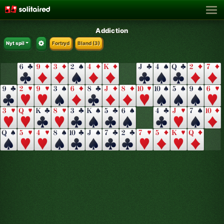
Addiction
Nyt spil
Fortryd
Bland
(3)