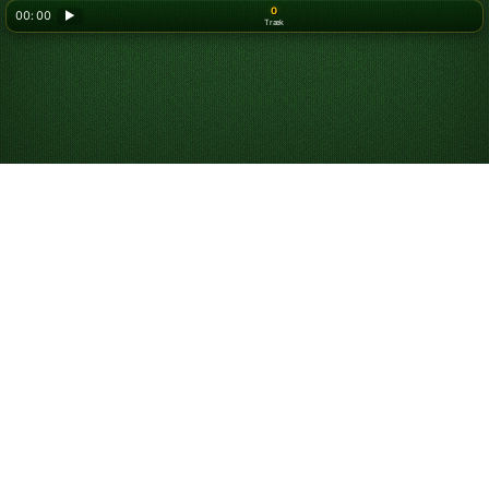
0
00: 00
▶
Træk
Sådan spiller du
Addiction kabale
Addiction kabale er et sekvensspil, hvor du vinder ved
at bruge 4 ledige pladser til at arrangere kortene fra 2
til konge i rækkefølge efter kulør, hvor hver række
repræsenterer en forskellig kulør.
Sådan spiller du