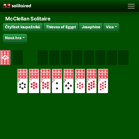
McClellan Solitaire
Čtyřicet loupežníků
Thieves of Egypt
Josephine
Více
Nová hra