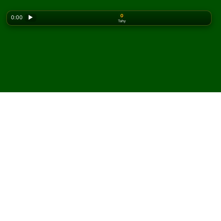
0
0:00
▶
Tahy
Looking for the classic version? Play
online solitaire
for free
on our homepage.
Hrajte McClellan pasiáns
online a zdarma
Na Solitaired můžete hrát neomezený počet her
McClellan pasiáns.