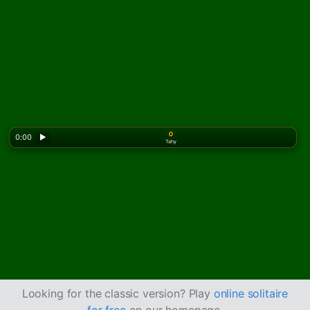
0
0:00
▶
Tahy
Looking for the classic version? Play
online solitaire