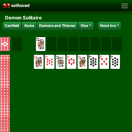
Demon Solitaire
Canfield
Acme
Demons and Thieves
Více
Nová hra