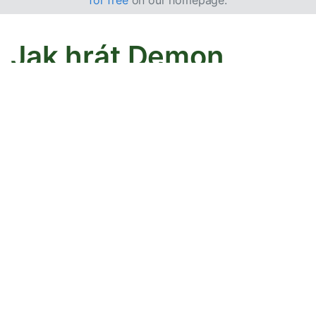
for free
on our homepage.
Jak hrát Demon
pasiáns
Tato hra je variantou
Canfield pasiánsu
se dvěma
balíčky karet, ale s odlišným počtem karet v rezervě a
na herním poli. Canfield se kvůli své obtížnosti často
označuje jako Demon.
Cíl
Vaším cílem je přesunout 103 karet na 8 základních
hromádek ve vzestupném pořadí podle barvy. 1 karta je
na začátku již umístěna na základní hromádce.