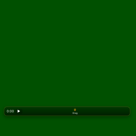
0
0:00
▶
Drag