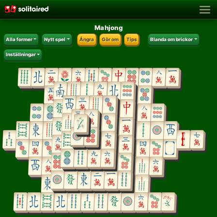
Mahjong
Alla former
Nytt spel
Ångra
Gör om
Tips
Blanda om brickor
Inställningar