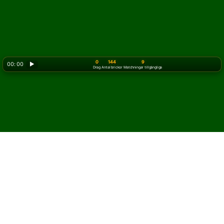
0
144
9
00: 00
▶
Drag
Antal brickor
Matchningar tillgängliga
Så spelar du
Mahjong
patiens