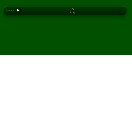
0
0:00
▶
Drag
Looking for the classic version? Play
online solitaire
for free
on our homepage.
Spela Cleopatra patiens
online och gratis
På Solitaired kan du spela obegränsat med Cleopatra
patiens.