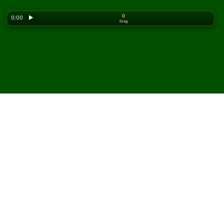
0
0:00
▶
Drag
Looking for the classic version? Play
online solitaire
for free
on our homepage.
Spela Breakwater patiens
online och gratis
På Solitaired kan du spela obegränsat med Breakwater
patiens.