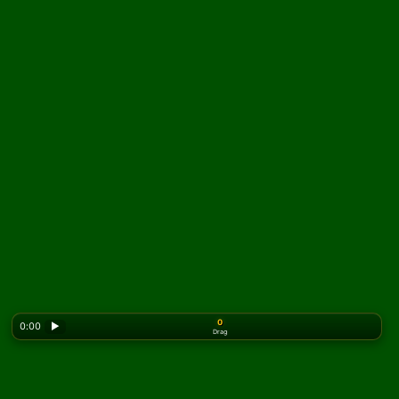
0
0:00
▶
Drag