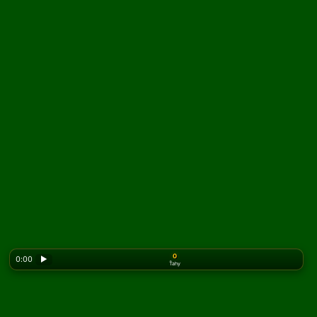
0
0:00
▶
Ťahy