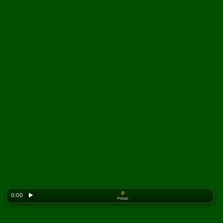
0
0:00
▶
Potezi