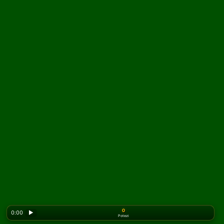
0
0:00
▶
Potezi