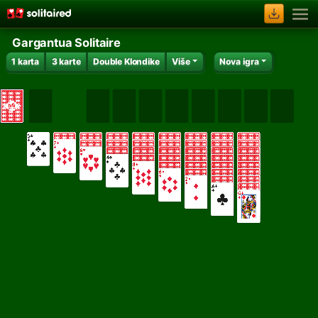
Gargantua Solitaire
1 karta
3 karte
Double Klondike
Više
Nova igra