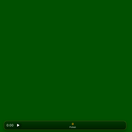
0
0:00
▶
Potezi