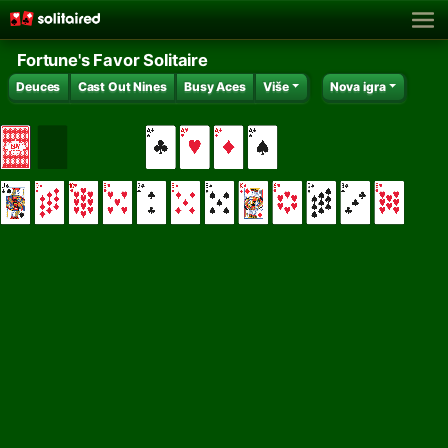
Fortune's Favor Solitaire
Deuces
Cast Out Nines
Busy Aces
Više
Nova igra