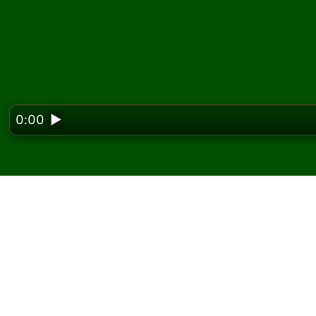
0:00
▶
Looking f
Hrajte Ukrainian pasi
Na Solitaired môžete hrať neobmedzený poče
Použite tlačidlo novej hry na rozdanie ďalšej