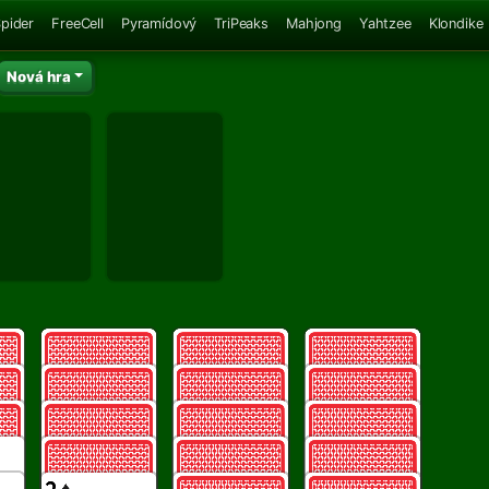
pider
FreeCell
Pyramídový
TriPeaks
Mahjong
Yahtzee
Klondike
Nová hra