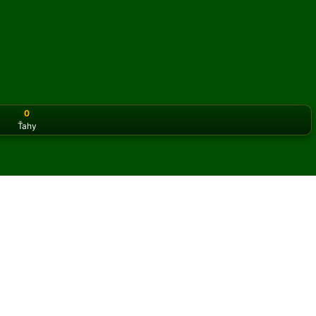
0
Ťahy
or the classic version? Play
online solitaire for free
on our h
áns online a zadarmo
t hier Ukrainian pasiáns.
 hry a nových kariet.