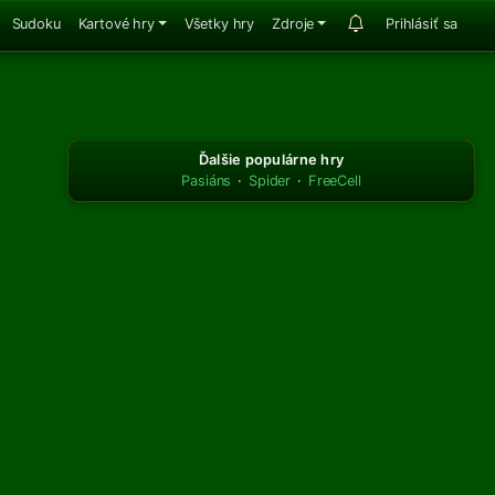
Sudoku
Kartové hry
Všetky hry
Zdroje
Prihlásiť sa
Ďalšie populárne hry
Pasiáns
·
Spider
·
FreeCell