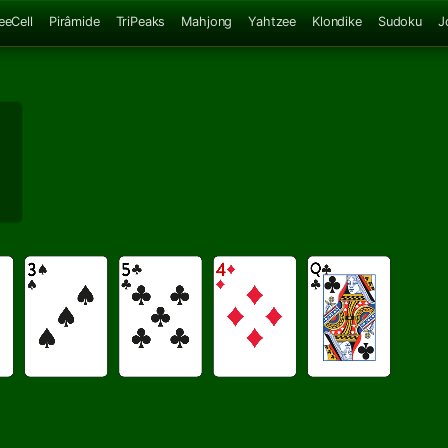
eeCell
Pirâmide
TriPeaks
Mahjong
Yahtzee
Klondike
Sudoku
J