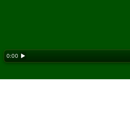
0:00
▶
Looking f
Jogue Simple Pairs Pac
No Solitaired, você pode jogar partidas ilim
Use o botão de novo jogo para distribuir out