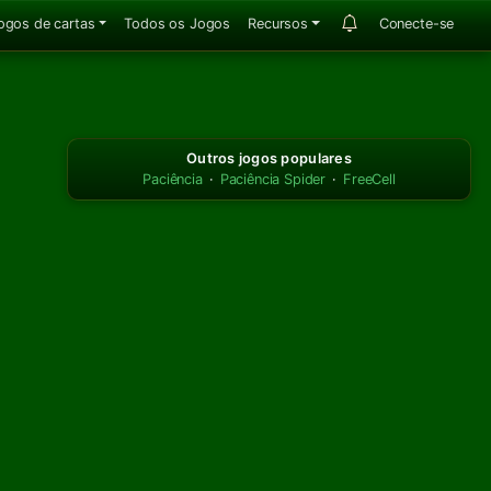
ogos de cartas
Todos os Jogos
Recursos
Conecte-se
Outros jogos populares
Paciência
·
Paciência Spider
·
FreeCell