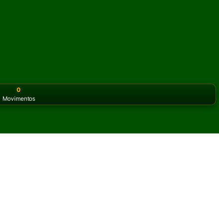
0
Movimentos
or the classic version? Play
online solitaire for free
on our h
iência online e grátis
itadas de Simple Pairs Paciência.
ra partida e novas cartas.