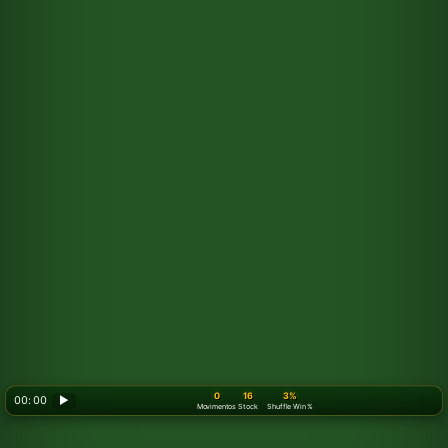
0
16
3%
00: 00
▶
Movimentos
Stock
Shuffle Win %