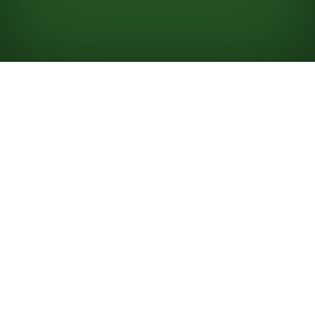
Looking for something new? Try out
Spider Solitaire
!
Como Jogar
Paciência Golf
Em Paciência Golf, você precisa mover todas as cartas
do Tabuleiro para a Pilha de descarte para vencer o
jogo, ao contrário da tradicional
Paciência Klondike
, em
que você organiza as cartas nas pilhas de Fundação.
Você usa um baralho neste jogo e só precisa remover
as cartas do Tabuleiro de 7 colunas para vencer.