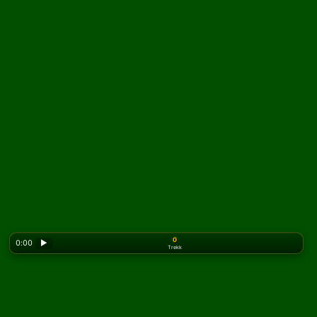
0
0:00
▶
Trekk