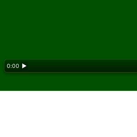
0:00
▶
Looking f
Spill Queenie kabal på
På Solitaired kan du spille ubegrenset med 