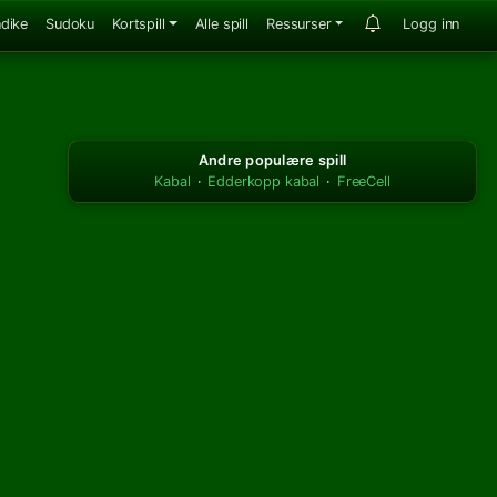
ndike
Sudoku
Kortspill
Alle spill
Ressurser
Logg inn
Andre populære spill
Kabal
·
Edderkopp kabal
·
FreeCell