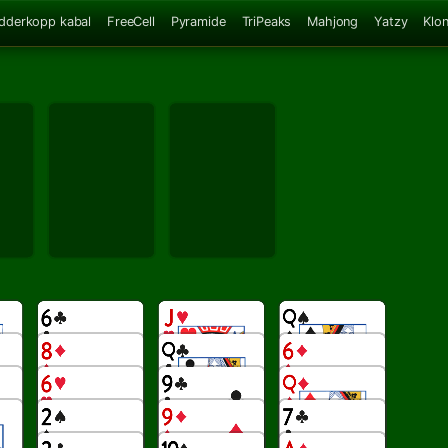
dderkopp kabal
FreeCell
Pyramide
TriPeaks
Mahjong
Yatzy
Klo