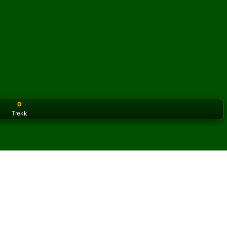
0
Trekk
or the classic version? Play
online solitaire for free
on our h
 nett og gratis
Queenie kabal.