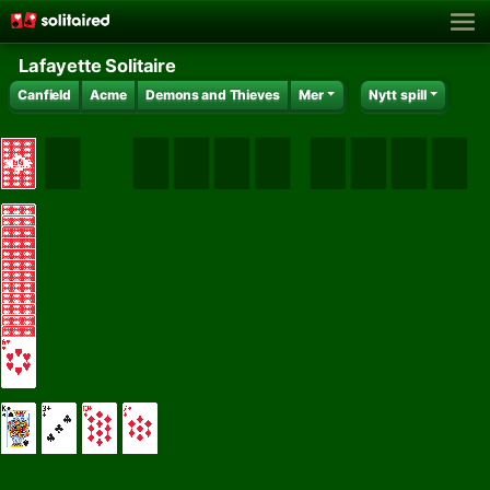
Lafayette Solitaire
Canfield
Acme
Demons and Thieves
Mer
Nytt spill