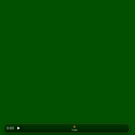
0
0:00
▶
Trekk