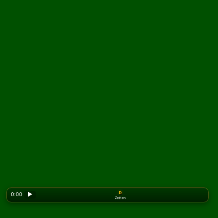
0
0:00
▶
Zetten